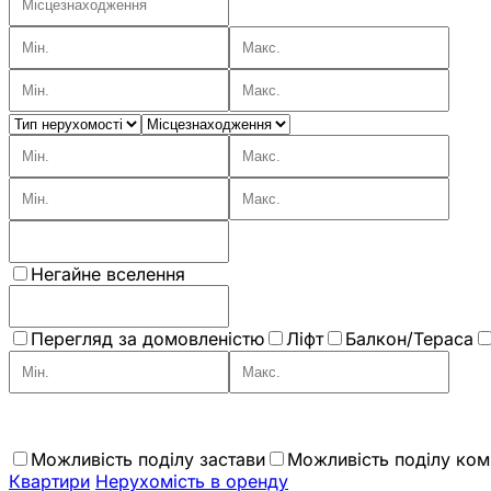
Негайне вселення
Перегляд за домовленістю
Ліфт
Балкон/Тераса
Можливість поділу застави
Можливість поділу комі
Квартири
Нерухомiсть в оренду