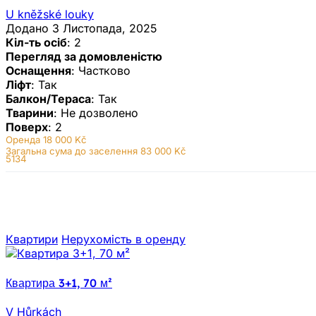
U kněžské louky
Додано 3 Листопада, 2025
Кіл-ть осіб
: 2
Перегляд за домовленістю
Оснащення
: Частково
Ліфт
: Так
Балкон/Тераса
: Так
Тварини
: Не дозволено
Поверх
: 2
Оренда
18 000 Kč
Загальна сума до заселення 83 000 Kč
5134
Квартири
Нерухомiсть в оренду
Квартира 3+1, 70 м²
V Hůrkách