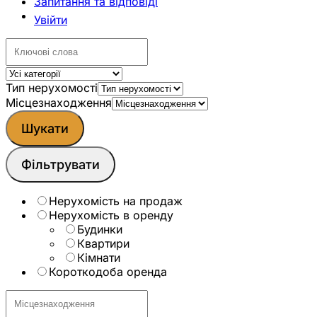
Запитання та відповіді
Увійти
Тип нерухомості
Місцезнаходження
Шукати
Фільтрувати
Нерухомicть на продаж
Нерухомiсть в оренду
Будинки
Квартири
Кімнати
Короткодоба оренда