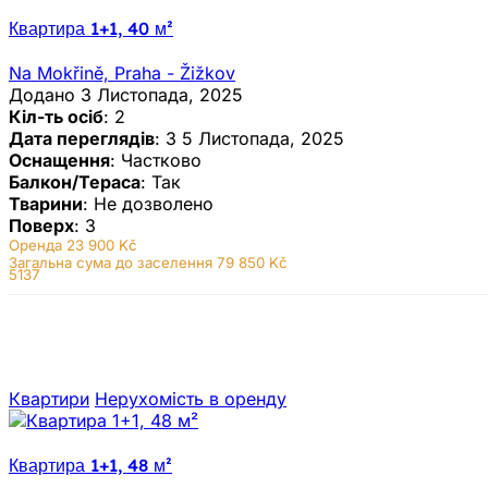
Квартира 1+1, 40 м²
Na Mokřině, Praha - Žižkov
Додано 3 Листопада, 2025
Кіл-ть осіб
: 2
Дата переглядів
: З 5 Листопада, 2025
Оснащення
: Частково
Балкон/Тераса
: Так
Тварини
: Не дозволено
Поверх
: 3
Оренда
23 900 Kč
Загальна сума до заселення 79 850 Kč
5137
Квартири
Нерухомiсть в оренду
Квартира 1+1, 48 м²