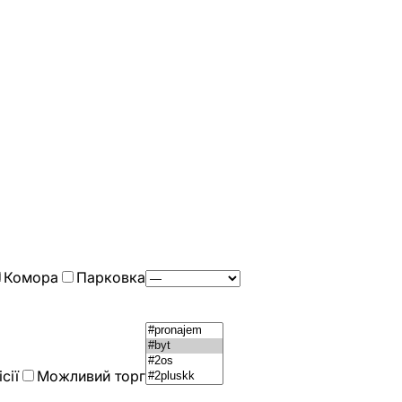
Комора
Парковка
сії
Можливий торг