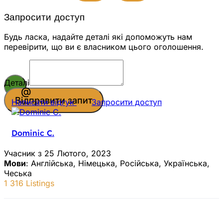
Запросити доступ
Будь ласка, надайте деталі які допоможуть нам
перевірити, що ви є власником цього оголошення.
Деталі
Відправити запит
Написати відгук
Запросити доступ
Dominic C.
Учасник з 25 Лютого, 2023
Мови
: Англійська, Німецька, Російська, Українська,
Чеська
1 316 Listings