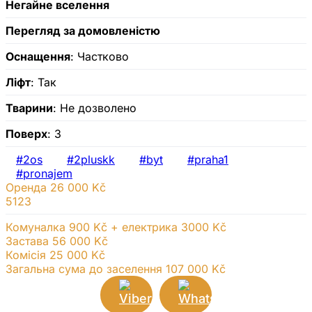
Негайне вселення
Перегляд за домовленістю
Оснащення
: Частково
Ліфт
: Так
Тварини
: Не дозволено
Поверх
: 3
#2os
#2pluskk
#byt
#praha1
#pronajem
Оренда
26 000 Kč
5123
Комуналка 900 Kč + електрика 3000 Kč
Застава 56 000 Kč
Комісія 25 000
Kč
Загальна сума до заселення 107 000 Kč