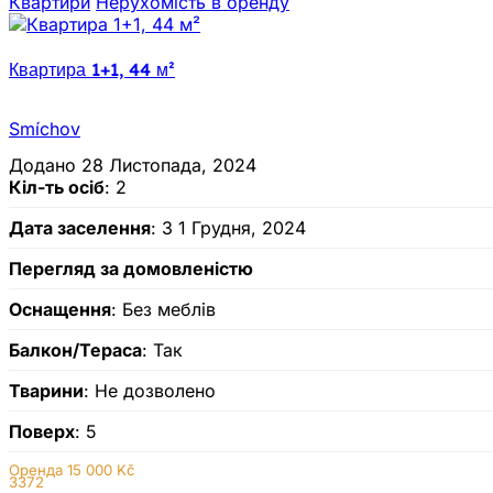
Квартири
Нерухомiсть в оренду
Квартира 1+1, 44 м²
Smíchov
Додано 28 Листопада, 2024
Кіл-ть осіб
: 2
Дата заселення
: З 1 Грудня, 2024
Перегляд за домовленістю
Оснащення
: Без меблів
Балкон/Тераса
: Так
Тварини
: Не дозволено
Поверх
: 5
Оренда
15 000 Kč
3372