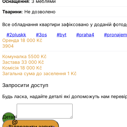
Оснащення
: З меблями
Тварини
: Не дозволено
Все обладнання квартири зафіксовано у доданій фотод
#2pluskk
#3os
#byt
#praha4
#pronajem
Оренда
18 000 Kč
3904
Комуналка 5500 Kč
Застава 33 000 Kč
Комісія 18 000
Kč
Загальна сума до заселення 1 Kč
Запросити доступ
Будь ласка, надайте деталі які допоможуть нам переві
Деталі
Відправити запит