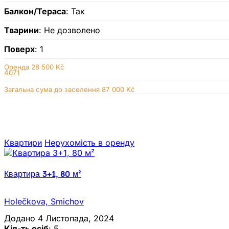
Балкон/Тераса
: Так
Тварини
: Не дозволено
Поверх
: 1
Оренда
28 500 Kč
4071
Загальна сума до заселення 87 000 Kč
Квартири
Нерухомiсть в оренду
Квартира 3+1, 80 м²
Holečkova, Smichov
Додано 4 Листопада, 2024
Кіл-ть осіб
: 5