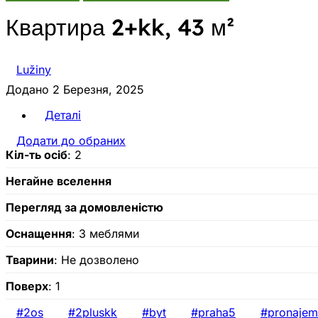
Квартира 2+kk, 43 м²
Lužiny
Додано 2 Березня, 2025
Деталі
Додати до обраних
Кіл-ть осіб
: 2
Негайне вселення
Перегляд за домовленістю
Оснащення
: З меблями
Тварини
: Не дозволено
Поверх
: 1
#2os
#2pluskk
#byt
#praha5
#pronajem