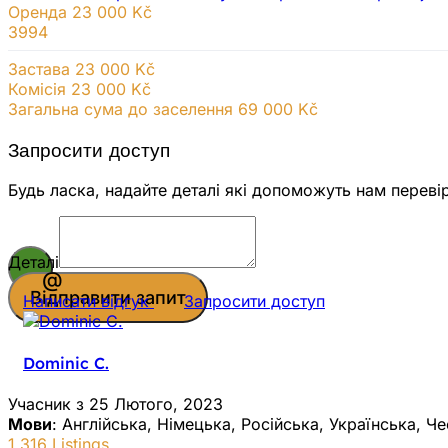
Оренда
23 000 Kč
3994
Застава 23 000 Kč
Комісія 23 000
Kč
Загальна сума до заселення 69 000 Kč
Запросити доступ
Будь ласка, надайте деталі які допоможуть нам переві
Деталі
Відправити запит
Написати відгук
Запросити доступ
Dominic C.
Учасник з 25 Лютого, 2023
Мови
: Англійська, Німецька, Російська, Українська, Ч
1 316 Listings