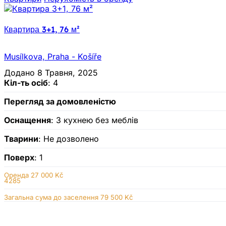
Квартира 3+1, 76 м²
Musílkova, Praha - Košíře
Додано 8 Травня, 2025
Кіл-ть осіб
: 4
Перегляд за домовленістю
Оснащення
: З кухнею без меблів
Тварини
: Не дозволено
Поверх
: 1
Оренда
27 000 Kč
4285
Загальна сума до заселення 79 500 Kč