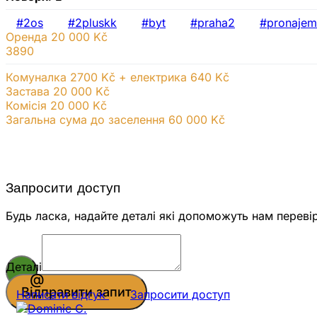
#2os
#2pluskk
#byt
#praha2
#pronajem
Оренда
20 000 Kč
3890
Комуналка 2700 Kč + електрика 640 Kč
Застава 20 000 Kč
Комісія 20 000
Kč
Загальна сума до заселення 60 000 Kč
Запросити доступ
Будь ласка, надайте деталі які допоможуть нам переві
Деталі
Відправити запит
Написати відгук
Запросити доступ