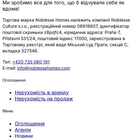
Ми зробимо все для того, що б відчували себе як
вдома!
Торгова марка Noblesse Homes належить компанії Noblesse
Culture s.r.o., реєстраційний номер 08919607, ідентифікатор
поштової скриньки z8pqfc4, юридична адреса: Praha 7,
Přístavní 531/24, поштовий індекс 17000, зареєстрована в
Торговому реєстрі, який веде Міський суд Праги, секція C,
вкладка 327546.
Тел:
+420 735 080 191
E-mail:
info@noblessehomes.com
Оголошення
Нерухомість в аренду
Нерухомість на продаж
Меню
Оголошення
Агенти
Новини