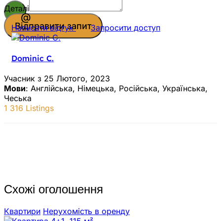
Деталі
Відправити запит
Написати відгук
Запросити доступ
Dominic C.
Учасник з 25 Лютого, 2023
Мови
: Англійська, Німецька, Російська, Українська,
Чеська
1 316 Listings
Схожі оголошення
Квартири
Нерухомiсть в оренду