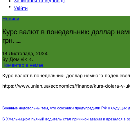
Запитання та відповіді
Увійти
Новини
Курс валют в понедельник: доллар немн
грн. …
18 Листопада, 2024
By Домінік К.
Коментарів немає
Курс валют в понедельник: доллар немного подешевел 
https://www.unian.ua/economics/finance/kurs-dolara-v-ukr
Военные недовольны тем, что союзники предупредили РФ о будущих д
В Хмельницком пьяный водитель стал причиной аварии и врезался в ос