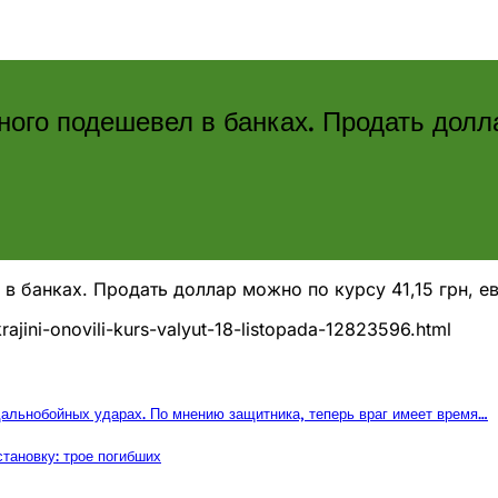
ого подешевел в банках. Продать долла
в банках. Продать доллар можно по курсу 41,15 грн, ев
ajini-onovili-kurs-valyut-18-listopada-12823596.html
альнобойных ударах. По мнению защитника, теперь враг имеет время…
тановку: трое погибших