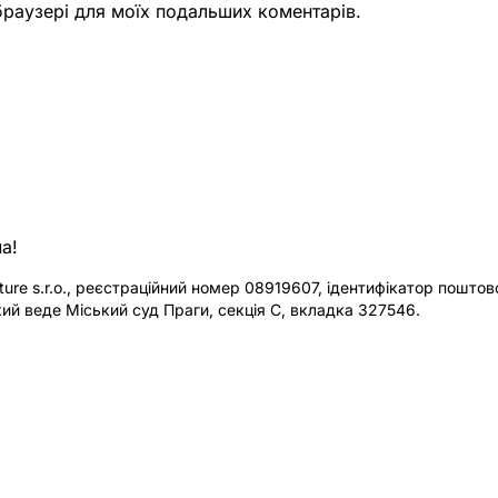
 браузері для моїх подальших коментарів.
а!
re s.r.o., реєстраційний номер 08919607, ідентифікатор поштової
ий веде Міський суд Праги, секція C, вкладка 327546.