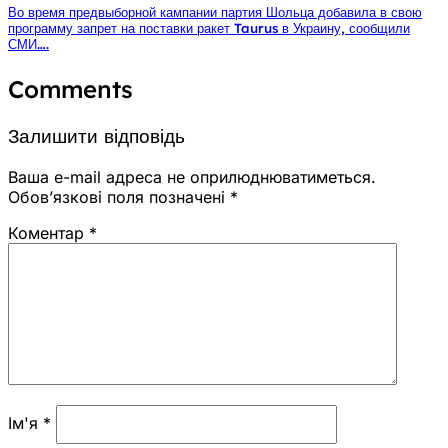
Во время предвыборной кампании партия Шольца добавила в свою
программу запрет на поставки ракет Taurus в Украину, сообщили
СМИ….
Comments
Залишити відповідь
Ваша e-mail адреса не оприлюднюватиметься.
Обов’язкові поля позначені
*
Коментар
*
Ім'я
*