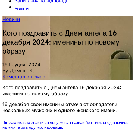
Запитання та відповіді
Увійти
Новини
Кого поздравить с Днем ангела 16
декабря 2024: именины по новому
образу
16 Грудня, 2024
By Домінік К.
Коментарів немає
Кого поздравить с Днем ангела 16 декабря 2024:
именины по новому образу
16 декабря свои именины отмечают обладатели
нескольких мужских и одного женского имени.
Він закликав їх знайти спільну мову і назвав братами, сподіваючись
на мир та злагоду між народами.