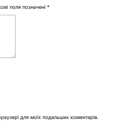
кові поля позначені
*
 браузері для моїх подальших коментарів.