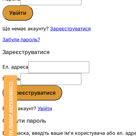
Увійти
Ще немає акаунту?
Зареєструватися
Забули пароль?
Зареєструватися
Ел. адреса
Пароль
ЗАМОВИТИ ПІДБІР НЕРУХОМОСТІ
Зареєструватися
Вже є акаунт?
Увійти
Скинути пароль
Будь ласка, введіть ваше ім'я користувача або ел. адр