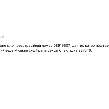
а!
re s.r.o., реєстраційний номер 08919607, ідентифікатор поштової
ий веде Міський суд Праги, секція C, вкладка 327546.