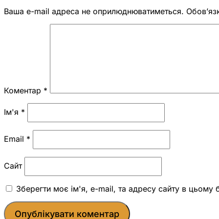
Ваша e-mail адреса не оприлюднюватиметься.
Обов’яз
Коментар
*
Ім'я
*
Email
*
Сайт
Зберегти моє ім'я, e-mail, та адресу сайту в цьому