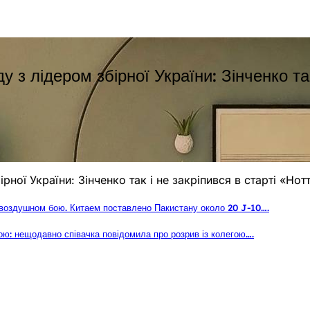
з лідером збірної України: Зінченко так
ної України: Зінченко так і не закріпився в старті «Нот
 воздушном бою. Китаем поставлено Пакистану около 20 J-10….
ю: нещодавно співачка повідомила про розрив із колегою….