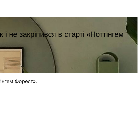
 і не закріпився в старті «Ноттінгем
тінгем Форест».