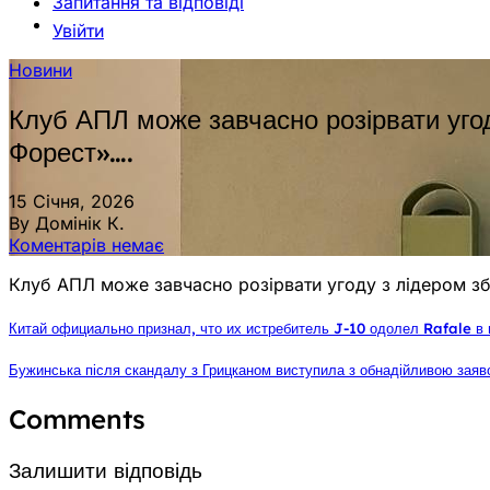
Запитання та відповіді
Увійти
Новини
Клуб АПЛ може завчасно розірвати угоду 
Форест»….
15 Січня, 2026
By Домінік К.
Коментарів немає
Клуб АПЛ може завчасно розірвати угоду з лідером збір
Китай официально признал, что их истребитель J-10 одолел Rafale в
Бужинська після скандалу з Грицканом виступила з обнадійливою заяво
Comments
Залишити відповідь