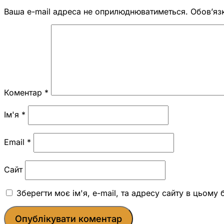
Ваша e-mail адреса не оприлюднюватиметься.
Обов’яз
Коментар
*
Ім'я
*
Email
*
Сайт
Зберегти моє ім'я, e-mail, та адресу сайту в цьому