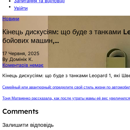
Запитання та відповіді
Увійти
Новини
Кінець дискусіям: що буде з танками L
бойових машин,…
17 Червня, 2025
By Домінік К.
Коментарів немає
Кінець дискусіям: що буде з танками Leopard 1, які Ш
Семейный или авантюрный: определите свой стиль жизни по автомобил
Тоня Матвиенко рассказала, как после утраты мамы её вес увеличился
Comments
Залишити відповідь