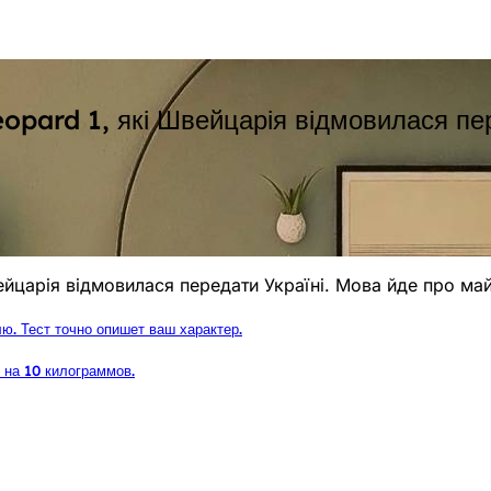
eopard 1, які Швейцарія відмовилася пе
вейцарія відмовилася передати Україні. Мова йде про м
ю. Тест точно опишет ваш характер.
 на 10 килограммов.