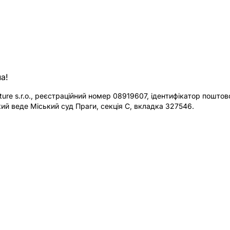
а!
re s.r.o., реєстраційний номер 08919607, ідентифікатор поштової
ий веде Міський суд Праги, секція C, вкладка 327546.