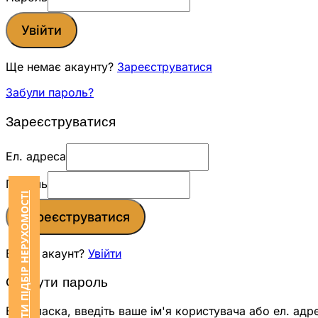
Увійти
Ще немає акаунту?
Зареєструватися
Забули пароль?
Зареєструватися
Ел. адреса
Пароль
ЗАМОВИТИ ПІДБІР НЕРУХОМОСТІ
Зареєструватися
Вже є акаунт?
Увійти
Скинути пароль
Будь ласка, введіть ваше ім'я користувача або ел. адр