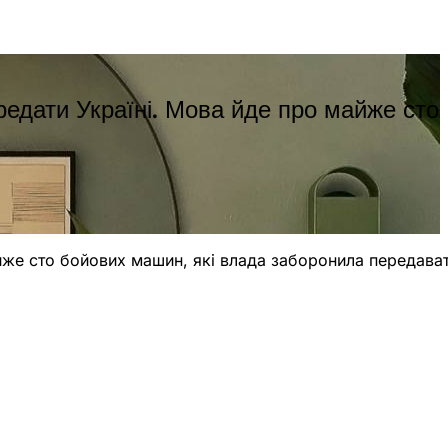
редати Україні. Мова йде про майже сто
айже сто бойових машин, які влада заборонила передават