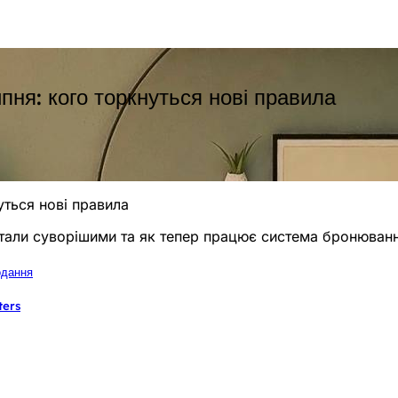
ипня: кого торкнуться нові правила
нуться нові правила
тали суворішими та як тепер працює система бронюванн
одання
ters