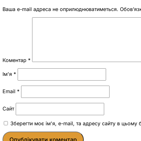
Ваша e-mail адреса не оприлюднюватиметься.
Обов’яз
Коментар
*
Ім'я
*
Email
*
Сайт
Зберегти моє ім'я, e-mail, та адресу сайту в цьому