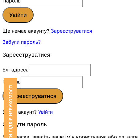
Пароль
Увійти
Ще немає акаунту?
Зареєструватися
Забули пароль?
Зареєструватися
Ел. адреса
Пароль
ЗАМОВИТИ ПІДБІР НЕРУХОМОСТІ
Зареєструватися
Вже є акаунт?
Увійти
Скинути пароль
Будь ласка, введіть ваше ім'я користувача або ел. адр