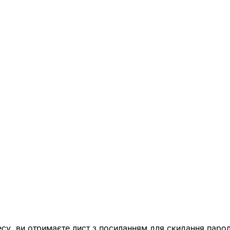
есу, ви отримаєте лист з посиланням для скидання парол