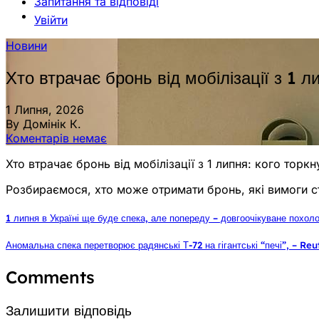
Запитання та відповіді
Увійти
Новини
Хто втрачає бронь від мобілізації з 1 л
1 Липня, 2026
By Домінік К.
Коментарів немає
Хто втрачає бронь від мобілізації з 1 липня: кого торк
Розбираємося, хто може отримати бронь, які вимоги с
1 липня в Україні ще буде спека, але попереду – довгоочікуване похол
Аномальна спека перетворює радянські Т-72 на гігантські “печі”, – Reu
Comments
Залишити відповідь