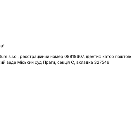
а!
re s.r.o., реєстраційний номер 08919607, ідентифікатор поштової
ий веде Міський суд Праги, секція C, вкладка 327546.