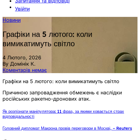
Запитання та відповіді
Увійти
Новини
Графіки на 5 лютого: коли
вимикатимуть світло
4 Лютого, 2026
By Домінік К.
Коментарів немає
Графіки на 5 лютого: коли вимикатимуть світло
Причиною запровадження обмежень є наслідки
російських ракетно-дронових атак.
Як розпізнати маніпулятора: 11 фраз, за якими ховається страх
відповідальності
Головний дипломат Макрона провів переговори в Москві, – Reuters