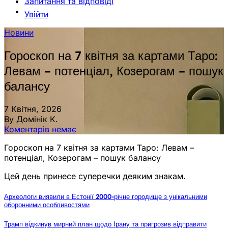
Запитання та відповіді
Увійти
Новини
Гороскоп на 7 квітня за картами Таро:
Левам – потенціал, Козерогам – пошук
балансу
7 Квітня, 2026
By Домінік К.
Коментарів немає
Гороскоп на 7 квітня за картами Таро: Левам –
потенціал, Козерогам – пошук балансу
Цей день принесе суперечки деяким знакам.
Археологи виявили в Естонії 2000-річне городище з унікальними
оборонними особливостями
Трамп відкинув мирний план щодо Ірану та пригрозив відправити