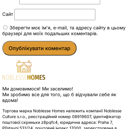
Сайт
Зберегти моє ім'я, e-mail, та адресу сайту в цьому
браузері для моїх подальших коментарів.
Ми домовимося! Ми заселимо!
Ми зробимо все для того, що б відчували себе як
вдома!
Торгова марка Noblesse Homes належить компанії Noblesse
Culture s.r.o., реєстраційний номер 08919607, ідентифікатор
поштової скриньки z8pqfc4, юридична адреса: Praha 7,
Přístavní 531/24, поштовий індекс 17000, зареєстрована в