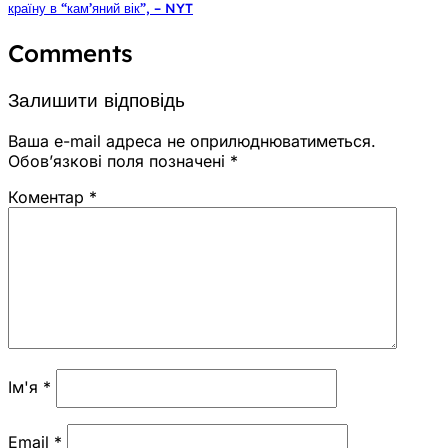
країну в “кам’яний вік”, – NYT
Comments
Залишити відповідь
Ваша e-mail адреса не оприлюднюватиметься.
Обов’язкові поля позначені
*
Коментар
*
Ім'я
*
Email
*