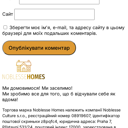
Сайт
Зберегти моє ім'я, e-mail, та адресу сайту в цьому
браузері для моїх подальших коментарів.
Ми домовимося! Ми заселимо!
Ми зробимо все для того, що б відчували себе як
вдома!
Торгова марка Noblesse Homes належить компанії Noblesse
Culture s.r.o., реєстраційний номер 08919607, ідентифікатор
поштової скриньки z8pqfc4, юридична адреса: Praha 7,
Přístavní 531/24, поштовий індекс 17000, зареєстрована в