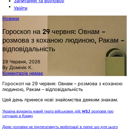
Запитання та відповіді
Увійти
Новини
Гороскоп на 29 червня: Овнам –
розмова з коханою людиною, Ракам –
відповідальність
29 Червня, 2026
By Домінік К.
Коментарів немає
Гороскоп на 29 червня: Овнам – розмова з коханою
людиною, Ракам – відповідальність
Цей день принесе нові знайомства деяким знакам.
Україна відкрила новий театр військових дій: WSJ розповів про
ситуацію в Криму
Деякі чоловіки не підлягатимуть мобілізації в липні: що для цього