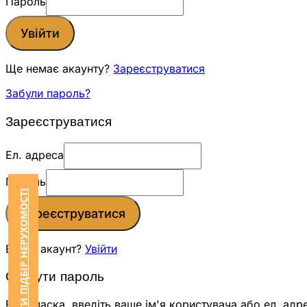
Пароль
Увійти
Ще немає акаунту?
Зареєструватися
Забули пароль?
Зареєструватися
Ел. адреса
Пароль
ЗАМОВИТИ ПІДБІР НЕРУХОМОСТІ
Зареєструватися
Вже є акаунт?
Увійти
Скинути пароль
Будь ласка, введіть ваше ім'я користувача або ел. адр