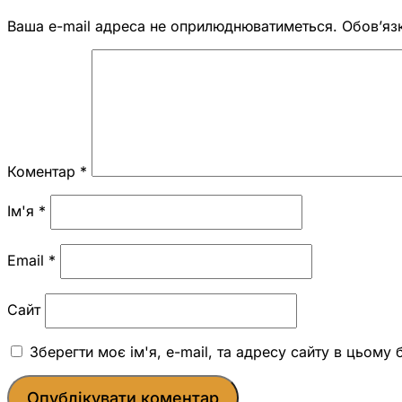
Ваша e-mail адреса не оприлюднюватиметься.
Обов’яз
Коментар
*
Ім'я
*
Email
*
Сайт
Зберегти моє ім'я, e-mail, та адресу сайту в цьому