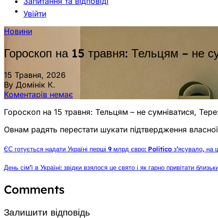
Запитання та відповіді
Увійти
Новини
Гороскоп на 15 травня: Тельцям – не с
15 Травня, 2026
By Домінік К.
Коментарів немає
Гороскоп на 15 травня: Тельцям – не сумніватися, Тер
Овнам радять перестати шукати підтвердження власної 
ЄС готується надати Україні перші 9 млрд євро: Politico з’ясувало, на 
День сім’ї в Україні: звідки взялося це свято і як гарно привітати близьк
Comments
Залишити відповідь