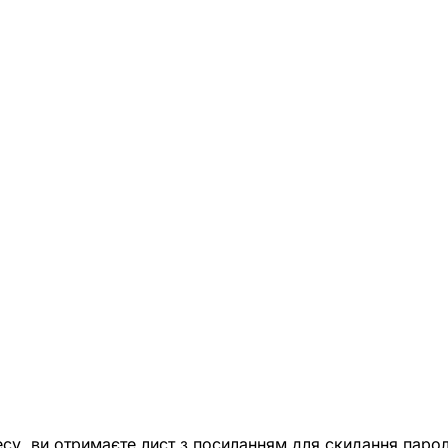
есу, ви отримаєте лист з посиланням для скидання парол