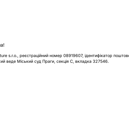
а!
re s.r.o., реєстраційний номер 08919607, ідентифікатор поштової
ий веде Міський суд Праги, секція C, вкладка 327546.