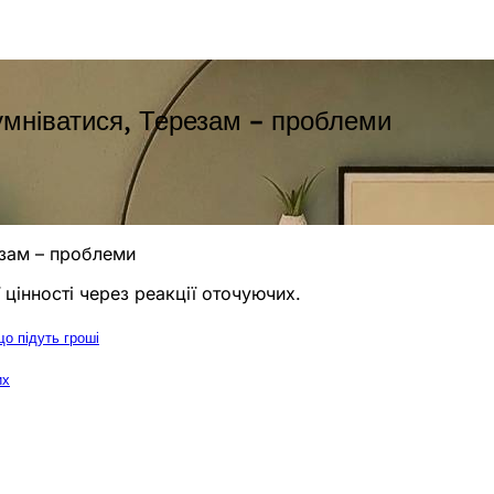
умніватися, Терезам – проблеми
езам – проблеми
цінності через реакції оточуючих.
що підуть гроші
их