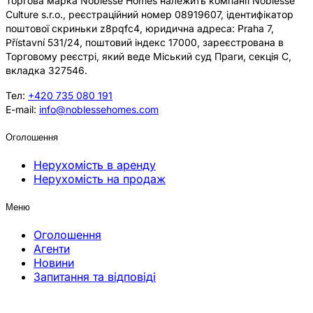
Торгова марка Noblesse Homes належить компанії Noblesse
Culture s.r.o., реєстраційний номер 08919607, ідентифікатор
поштової скриньки z8pqfc4, юридична адреса: Praha 7,
Přístavní 531/24, поштовий індекс 17000, зареєстрована в
Торговому реєстрі, який веде Міський суд Праги, секція C,
вкладка 327546.
Тел:
+420 735 080 191
E-mail:
info@noblessehomes.com
Оголошення
Нерухомість в аренду
Нерухомість на продаж
Меню
Оголошення
Агенти
Новини
Запитання та відповіді