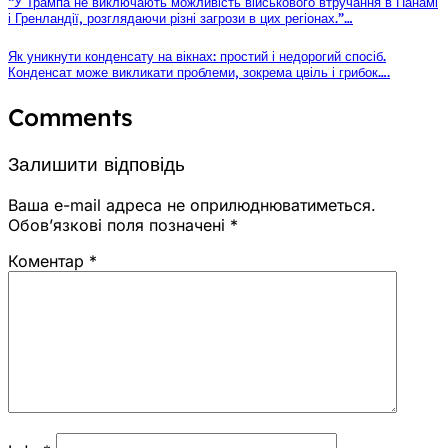
“У Трампа не виключають можливість військового втручання в Панамі
і Гренландії, розглядаючи різні загрози в цих регіонах.”…
Як уникнути конденсату на вікнах: простий і недорогий спосіб.
Конденсат може викликати проблеми, зокрема цвіль і грибок….
Comments
Залишити відповідь
Ваша e-mail адреса не оприлюднюватиметься.
Обов’язкові поля позначені
*
Коментар
*