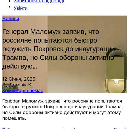
Запитання та відповіді
Увійти
Новини
Генерал Маломуж заявив, что
россияне попытаются быстро
окружить Покровск до инаугурации
Трампа, но Силы обороны активно
действую…
12 Січня, 2025
By Домінік К.
Коментарів немає
Генерал Маломуж заявив, что россияне попытаются
быстро окружить Покровск до инаугурации Трампа,
но Силы обороны активно действуют и могут этому
помешать.