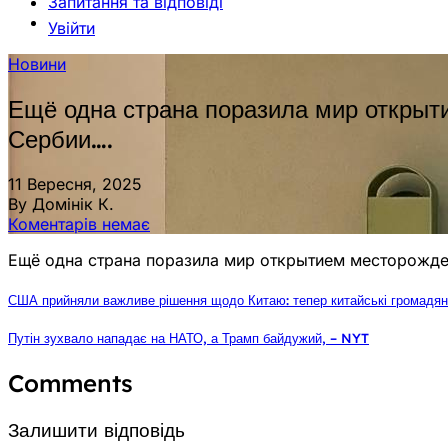
Запитання та відповіді
Увійти
Новини
Ещё одна страна поразила мир открыт
Сербии….
11 Вересня, 2025
By Домінік К.
Коментарів немає
Ещё одна страна поразила мир открытием месторожден
США прийняли важливе рішення щодо Китаю: тепер китайські громадяни
Путін зухвало нападає на НАТО, а Трамп байдужий, – NYT
Comments
Залишити відповідь