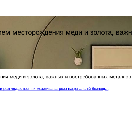
ием месторождения меди и золота, важ
ия меди и золота, важных и востребованных металлов
 розглядаються як можлива загроза національній безпеці….