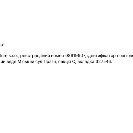
а!
re s.r.o., реєстраційний номер 08919607, ідентифікатор поштової
ий веде Міський суд Праги, секція C, вкладка 327546.