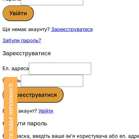
Увійти
Ще немає акаунту?
Зареєструватися
Забули пароль?
Зареєструватися
Ел. адреса
Пароль
ЗАМОВИТИ ПІДБІР НЕРУХОМОСТІ
Зареєструватися
Вже є акаунт?
Увійти
Скинути пароль
Будь ласка, введіть ваше ім'я користувача або ел. адр