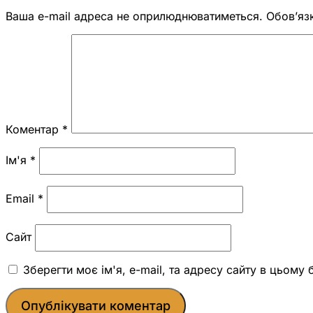
Ваша e-mail адреса не оприлюднюватиметься.
Обов’яз
Коментар
*
Ім'я
*
Email
*
Сайт
Зберегти моє ім'я, e-mail, та адресу сайту в цьому