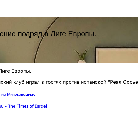
ение подряд в Лиге Европы.
Лиге Европы.
кий клуб играл в гостях против испанской “Реал Сосье
ение Минэкономики.
, – The Times of Israel