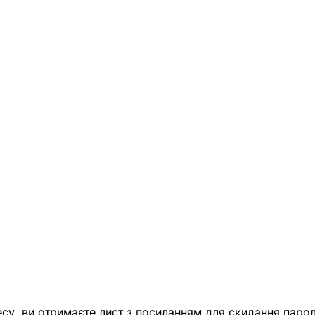
есу, ви отримаєте лист з посиланням для скидання парол