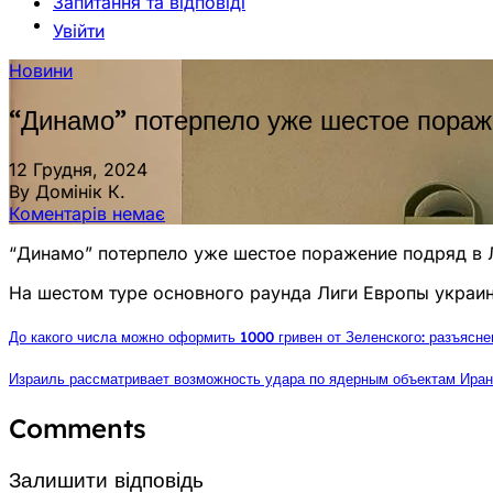
Запитання та відповіді
Увійти
Новини
“Динамо” потерпело уже шестое пораж
12 Грудня, 2024
By Домінік К.
Коментарів немає
“Динамо” потерпело уже шестое поражение подряд в 
На шестом туре основного раунда Лиги Европы украинс
До какого числа можно оформить 1000 гривен от Зеленского: разъясн
Израиль рассматривает возможность удара по ядерным объектам Ирана
Comments
Залишити відповідь