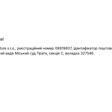
а!
re s.r.o., реєстраційний номер 08919607, ідентифікатор поштової
ий веде Міський суд Праги, секція C, вкладка 327546.