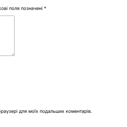
кові поля позначені
*
 браузері для моїх подальших коментарів.