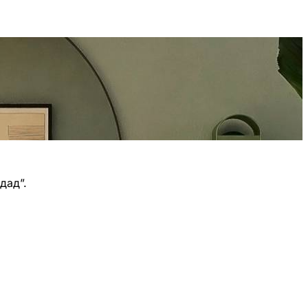
дад”.