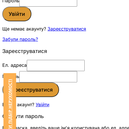
Пароль
Увійти
Ще немає акаунту?
Зареєструватися
Забули пароль?
Зареєструватися
Ел. адреса
Пароль
ЗАМОВИТИ ПІДБІР НЕРУХОМОСТІ
Зареєструватися
Вже є акаунт?
Увійти
Скинути пароль
Будь ласка, введіть ваше ім'я користувача або ел. адр