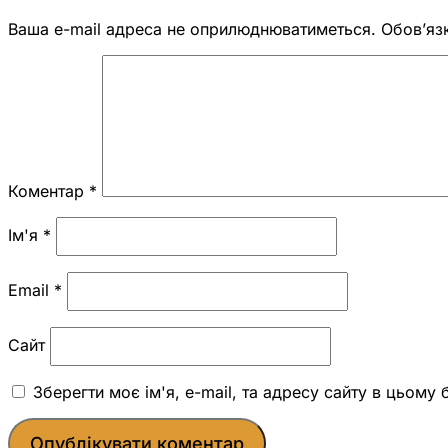
Ваша e-mail адреса не оприлюднюватиметься.
Обов’яз
Коментар
*
Ім'я
*
Email
*
Сайт
Зберегти моє ім'я, e-mail, та адресу сайту в цьому