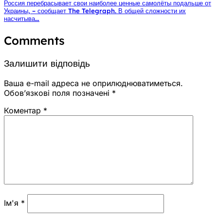
Россия перебрасывает свои наиболее ценные самолёты подальше от
Украины, – сообщает The Telegraph. В общей сложности их
насчитыва…
Comments
Залишити відповідь
Ваша e-mail адреса не оприлюднюватиметься.
Обов’язкові поля позначені
*
Коментар
*
Ім'я
*