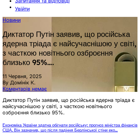
Запитання та відповіді
Увійти
Новини
Диктатор Путін заявив, що російська
ядерна тріада є найсучаснішою у світі,
з часткою новітнього озброєння
близько 95%….
11 Червня, 2025
By Домінік К.
Коментарів немає
Диктатор Путін заявив, що російська ядерна тріада є
найсучаснішою у світі, з часткою новітнього
озброєння близько 95%.
Економіка України здатна обігнати російську: прогноз міністра фінансів
США. Він зазначив, що після падіння Берлінської стіни еко…