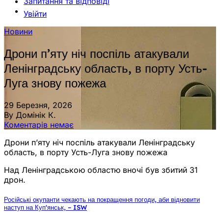
Запитання та відповіді
Увійти
Новини
Дрони п’яту ніч поспіль атакували
Ленінградську область, в порту Усть-
Луга знову пожежа
29 Березня, 2026
By Домінік К.
Коментарів немає
Дрони п’яту ніч поспіль атакували Ленінградську
область, в порту Усть-Луга знову пожежа
Над Ленінградською областю вночі був збитий 31
дрон.
Російські окупанти чекають на покращення погоди, аби відновити
наступ на Купʼянськ, – ISW