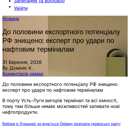
Запитання та відповіді
Увійти
Новини
До половини експортного потенціалу
РФ знищено: експерт про удари по
нафтовим терміналам
31 Березня, 2026
By Домінік К.
Коментарів немає
До половини експортного потенціалу РФ знищено:
експерт про удари по нафтовим терміналам
В порту Усть-Луги вигорів термінал та всі ємності,
тому там більше немає можливостей заливати нові
нафтопродукти.
Вибори в Угорщині: чи вдасться Орбану розіграти українську карту