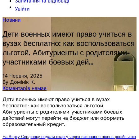
Запитання та відповіді
Увійти
Новини
Дети военных имеют право учиться в
вузах бесплатно: как воспользоваться
льготой. Абитуриенты с родителями-
участниками боевых дей…
14 Червня, 2025
By Домінік К.
Коментарів немає
Дети военных имеют право учиться в вузах
бесплатно: как воспользоваться льготой.
Абитуриенты с родителями-участниками боевых
действий могут перейти на бюджет или оформить
образовательный кредит.
На Вєрку Сердючку подали скаргу через виконання пісень російською