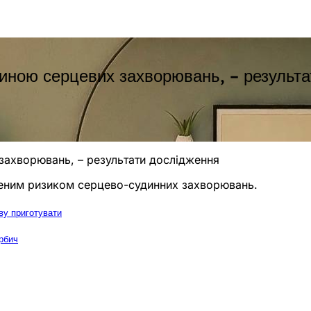
иною серцевих захворювань, – результа
захворювань, – результати дослідження
ищеним ризиком серцево-судинних захворювань.
аву приготувати
ербич