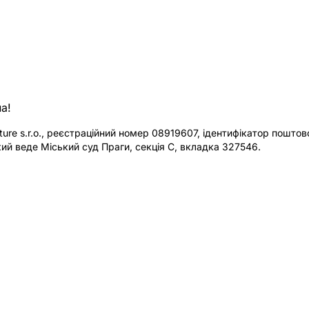
а!
re s.r.o., реєстраційний номер 08919607, ідентифікатор поштової
ий веде Міський суд Праги, секція C, вкладка 327546.