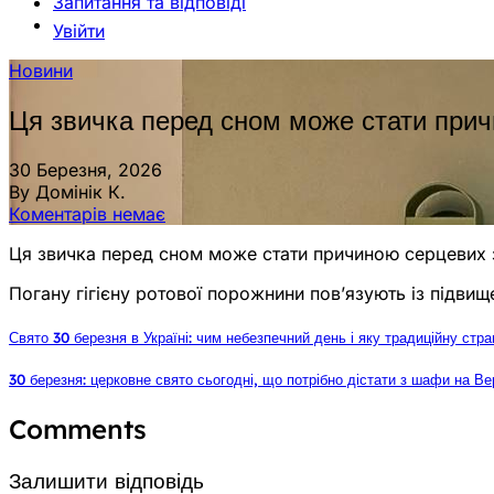
Запитання та відповіді
Увійти
Новини
Ця звичка перед сном може стати прич
30 Березня, 2026
By Домінік К.
Коментарів немає
Ця звичка перед сном може стати причиною серцевих 
Погану гігієну ротової порожнини пов’язують із підв
Свято 30 березня в Україні: чим небезпечний день і яку традиційну стр
30 березня: церковне свято сьогодні, що потрібно дістати з шафи на В
Comments
Залишити відповідь