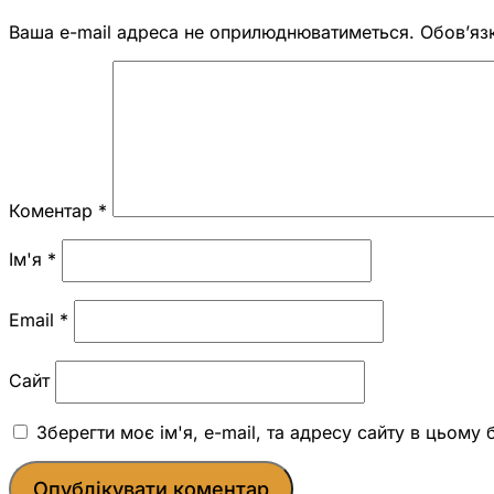
Ваша e-mail адреса не оприлюднюватиметься.
Обов’яз
Коментар
*
Ім'я
*
Email
*
Сайт
Зберегти моє ім'я, e-mail, та адресу сайту в цьому