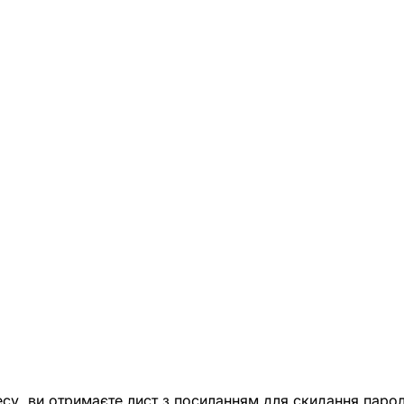
есу, ви отримаєте лист з посиланням для скидання парол