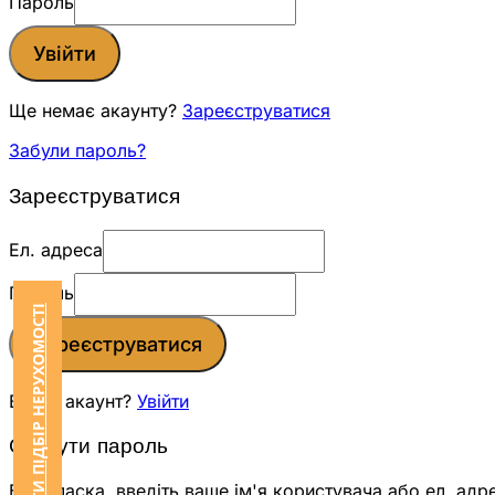
Пароль
Увійти
Ще немає акаунту?
Зареєструватися
Забули пароль?
Зареєструватися
Ел. адреса
Пароль
ЗАМОВИТИ ПІДБІР НЕРУХОМОСТІ
Зареєструватися
Вже є акаунт?
Увійти
Скинути пароль
Будь ласка, введіть ваше ім'я користувача або ел. адр