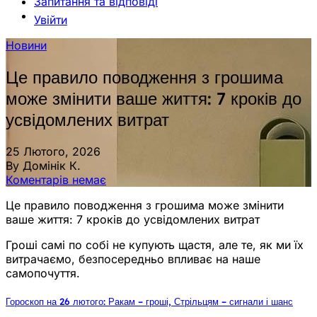
Запитання та відповіді
Увійти
Новини
Це правило поводження з грошима
може змінити ваше життя: 7 кроків до
усвідомлених витрат
25 Лютого, 2026
By Домінік К.
Коментарів немає
Це правило поводження з грошима може змінити
ваше життя: 7 кроків до усвідомлених витрат
Гроші самі по собі не купують щастя, але те, як ми їх
витрачаємо, безпосередньо впливає на наше
самопочуття.
Гороскоп на 26 лютого: Ракам – гроші, Стрільцям – сигнали і шанс