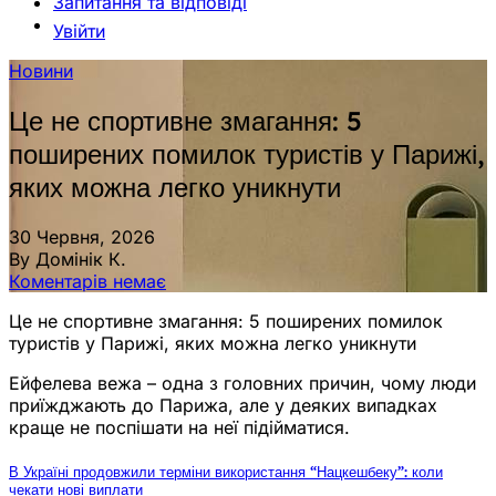
Запитання та відповіді
Увійти
Новини
Це не спортивне змагання: 5
поширених помилок туристів у Парижі,
яких можна легко уникнути
30 Червня, 2026
By Домінік К.
Коментарів немає
Це не спортивне змагання: 5 поширених помилок
туристів у Парижі, яких можна легко уникнути
Ейфелева вежа – одна з головних причин, чому люди
приїжджають до Парижа, але у деяких випадках
краще не поспішати на неї підійматися.
В Україні продовжили терміни використання “Нацкешбеку”: коли
чекати нові виплати