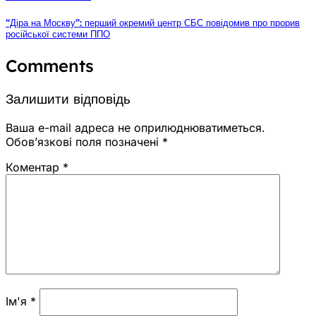
“Діра на Москву”: перший окремий центр СБС повідомив про прорив
російської системи ППО
Comments
Залишити відповідь
Ваша e-mail адреса не оприлюднюватиметься.
Обов’язкові поля позначені
*
Коментар
*
Ім'я
*