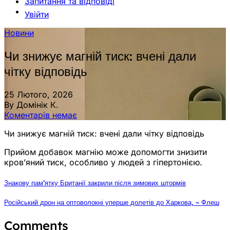
Запитання та відповіді
Увійти
Новини
Чи знижує магній тиск: вчені дали
чітку відповідь
25 Лютого, 2026
By Домінік К.
Коментарів немає
Чи знижує магній тиск: вчені дали чітку відповідь
Прийом добавок магнію може допомогти знизити
кров’яний тиск, особливо у людей з гіпертонією.
Знакову пам’ятку Британії закрили після зимових штормів
Російський дрон на оптоволокні уперше долетів до Харкова, – Флеш
Comments