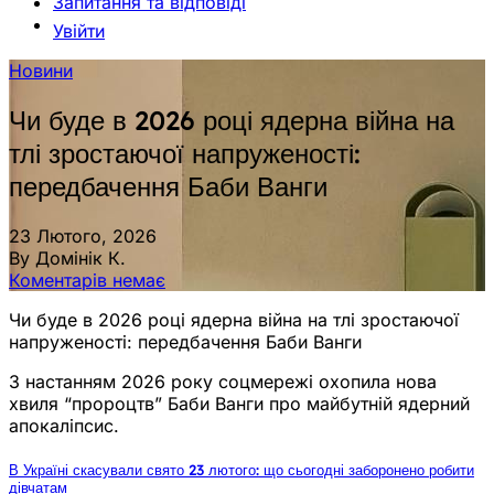
Запитання та відповіді
Увійти
Новини
Чи буде в 2026 році ядерна війна на
тлі зростаючої напруженості:
передбачення Баби Ванги
23 Лютого, 2026
By Домінік К.
Коментарів немає
Чи буде в 2026 році ядерна війна на тлі зростаючої
напруженості: передбачення Баби Ванги
З настанням 2026 року соцмережі охопила нова
хвиля “пророцтв” Баби Ванги про майбутній ядерний
апокаліпсис.
В Україні скасували свято 23 лютого: що сьогодні заборонено робити
дівчатам