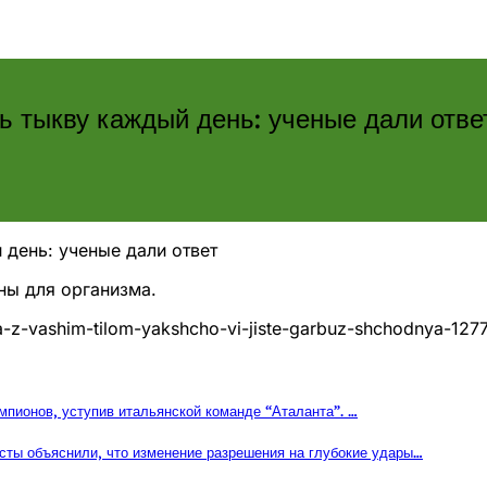
ть тыкву каждый день: ученые дали отве
 день: ученые дали ответ
ны для организма.
ya-z-vashim-tilom-yakshcho-vi-jiste-garbuz-shchodnya-127
мпионов, уступив итальянской команде “Аталанта”. …
ты объяснили, что изменение разрешения на глубокие удары…