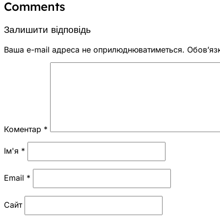
Comments
Залишити відповідь
Ваша e-mail адреса не оприлюднюватиметься.
Обов’яз
Коментар
*
Ім'я
*
Email
*
Сайт