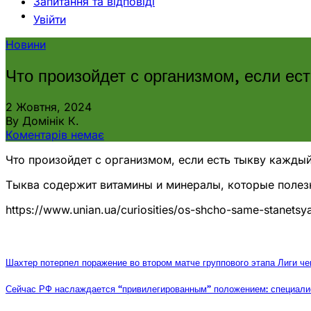
Запитання та відповіді
Увійти
Новини
Что произойдет с организмом, если ес
2 Жовтня, 2024
By Домінік К.
Коментарів немає
Что произойдет с организмом, если есть тыкву каждый
Тыква содержит витамины и минералы, которые полез
https://www.unian.ua/curiosities/os-shcho-same-stanets
Шахтер потерпел поражение во втором матче группового этапа Лиги че
Сейчас РФ наслаждается “привилегированным” положением: специалис