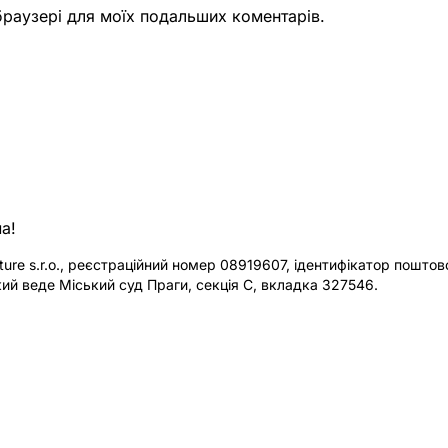
 браузері для моїх подальших коментарів.
а!
re s.r.o., реєстраційний номер 08919607, ідентифікатор поштової
ий веде Міський суд Праги, секція C, вкладка 327546.