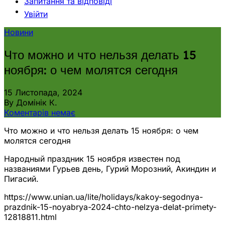
Запитання та відповіді
Увійти
Новини
Что можно и что нельзя делать 15
ноября: о чем молятся сегодня
15 Листопада, 2024
By Домінік К.
Коментарів немає
Что можно и что нельзя делать 15 ноября: о чем
молятся сегодня
Народный праздник 15 ноября известен под
названиями Гурьев день, Гурий Морозний, Акиндин и
Пигасий.
https://www.unian.ua/lite/holidays/kakoy-segodnya-
prazdnik-15-noyabrya-2024-chto-nelzya-delat-primety-
12818811.html