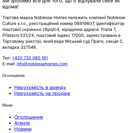
Ми зробимо все для того, що б відчували себе як
вдома!
Торгова марка Noblesse Homes належить компанії Noblesse
Culture s.r.o., реєстраційний номер 08919607, ідентифікатор
поштової скриньки z8pqfc4, юридична адреса: Praha 7,
Přístavní 531/24, поштовий індекс 17000, зареєстрована в
Торговому реєстрі, який веде Міський суд Праги, секція C,
вкладка 327546.
Тел:
+420 735 080 191
E-mail:
info@noblessehomes.com
Оголошення
Нерухомість в аренду
Нерухомість на продаж
Меню
Оголошення
Агенти
Новини