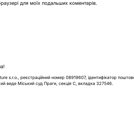
 браузері для моїх подальших коментарів.
а!
re s.r.o., реєстраційний номер 08919607, ідентифікатор поштової
ий веде Міський суд Праги, секція C, вкладка 327546.