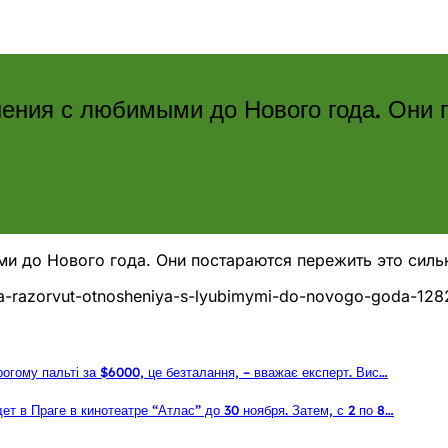
шения с любимыми до Нового года. Они 
и до Нового года. Они постараются пережить это сильн
iaka-razorvut-otnosheniya-s-lyubimymi-do-novogo-goda-12
рогому пальті за $6000, це безталання, – вважає експерт. Вис…
т в Праге в кинотеатре “Атлас” до 30 ноября. Затем, с 2 по 8…