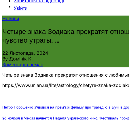
Запитання та відповіді
Увійти
Новини
Четыре знака Зодиака прекратят отно
чувство утраты. …
22 Листопада, 2024
By Домінік К.
Коментарів немає
Четыре знака Зодиака прекратят отношения с любимым
https://www.unian.ua/lite/astrology/chetyre-znaka-zod
Петро Порошенко з’явився на прем’єрі фільму про трагедію в Бучі в до
26 ноября в Чехии начнется Неделя украинского кино. Фестиваль пройде