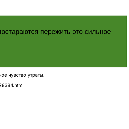
постараются пережить это сильное
ое чувство утраты.
828384.html