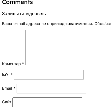
Comments
Залишити відповідь
Ваша e-mail адреса не оприлюднюватиметься.
Обов’яз
Коментар
*
Ім'я
*
Email
*
Сайт