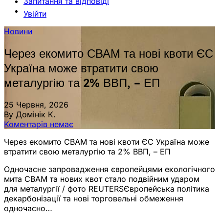
Запитання та відповіді
Увійти
Новини
Через екомито СВАМ та нові квоти ЄС
Україна може втратити свою
металургію та 2% ВВП, – ЕП
25 Червня, 2026
By Домінік К.
Коментарів немає
Через екомито СВАМ та нові квоти ЄС Україна може
втратити свою металургію та 2% ВВП, – ЕП
Одночасне запровадження європейцями екологічного
мита CBAM та нових квот стало подвійним ударом
для металургії / фото REUTERSЄвропейська політика
декарбонізації та нові торговельні обмеження
одночасно…