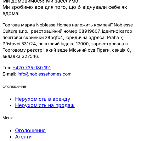
Ми домовимося! Ми заселимо!
Ми зробимо все для того, що б відчували себе як
вдома!
Торгова марка Noblesse Homes належить компанії Noblesse
Culture s.r.o., реєстраційний номер 08919607, ідентифікатор
поштової скриньки z8pqfc4, юридична адреса: Praha 7,
Přístavní 531/24, поштовий індекс 17000, зареєстрована в
Торговому реєстрі, який веде Міський суд Праги, секція C,
вкладка 327546.
Тел:
+420 735 080 191
E-mail:
info@noblessehomes.com
Оголошення
Нерухомість в аренду
Нерухомість на продаж
Меню
Оголошення
Агенти