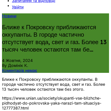
Запитання та відповіді
Увійти
Новини
Ближе к Покровску приближаются
оккупанты. В городе частично
отсутствует вода, свет и газ. Более 13
тысяч человек остаются там бе…
4 Жовтня, 2024
By Домінік К.
Коментарів немає
Ближе к Покровску приближаются оккупанты. В
городе частично отсутствует вода, свет и газ. Более
13 тысяч человек остаются там без этого.
https://www.unian.ua/society/okupanti-vse-blizhche-
pidhodyat-do-pokrovska-yaka-narazi-tam-situaciya-
12777387.html