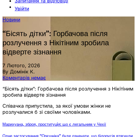
Запитання та відповіді
Увійти
Новини
“Бісять дітки”: Горбачова після
розлучення з Нікітіним зробила
відверте зізнання
7 Лютого, 2026
By Домінік К.
Коментарів немає
“Бісять дітки”: Горбачова після розлучення з Нікітіним
зробила відверте зізнання
Співачка припустила, за якої умови жінки не
розлучалися б зі своїми чоловіками.
Марихуана, зброя, проституцiя: що є легальним у Чехії
Одне застосування “Орєшніка” буде означати, що білорусів втягнули