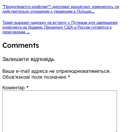
“Продолжается конфликт”: дипломат разъяснил, изменилось ли
действительно отношение к украинцам в Польше….
Трамп выразил надежду на встречу с Путиным для завершения
конфликта на Украине. Президент США и России готовятся к
переговорам. …
Comments
Залишити відповідь
Ваша e-mail адреса не оприлюднюватиметься.
Обов’язкові поля позначені
*
Коментар
*