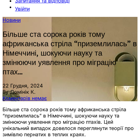
Запитання та відповіді
Увійти
Новини
Більше ста сорока років тому
африканська стріла “приземлилась” в
Німеччині, шокуючи науку та
змінюючи уявлення про міграцію
птах…
22 Грудня, 2024
By Домінік К.
Коментарів немає
Більше ста сорока років тому африканська стріла
“приземлилась” в Німеччині, шокуючи науку та
змінюючи уявлення про міграцію птахів. Цей
унікальний випадок довелося переглянути теорії про
зимівлю пернатих в теплих краях.