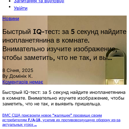
Запитання та відповіді
Увійти
Новини
Быстрый IQ-тест: за 5 секунд найдите
инопланетянина в комнате.
Внимательно изучите изображение,
чтобы заметить, что не так, и вы…
8 Січня, 2025
By Домінік К.
Коментарів немає
Быстрый IQ-тест: за 5 секунд найдите инопланетянина
в комнате. Внимательно изучите изображение, чтобы
заметить, что не так, и выявить пришельца.
ВМС США присвоили новое “жалящее” прозвище своим
истребителям F/A-18, усилив их противовоздушную оборону из-за
актуальных угроз …