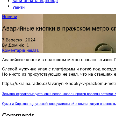
Запитання та відповіді
Увійти
Новини
Аварийные кнопки в пражском метро сп
7 Вересня, 2024
By Домінік К.
Коментарів немає
Аварийные кнопки в пражском метро спасают жизни. П
Слепой мужчина упал с платформы и погиб под поездо
Но никто из присутствующих не знал, что на станциях 
https://ukraina.radio.cz/avariyni-knopky-v-prazkomu-met
Зенитно-стрелковые установки использовали против россиян автомат 
Сумы и Харьков под угрозой: специалисты объяснили, какую опасност
Comments