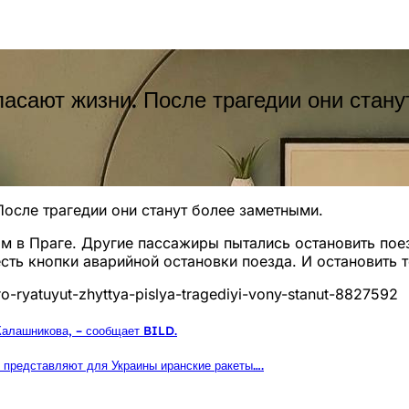
асают жизни. После трагедии они стану
осле трагедии они станут более заметными.
м в Праге. Другие пассажиры пытались остановить пое
есть кнопки аварийной остановки поезда. И остановить т
ro-ryatuyut-zhyttya-pislya-tragediyi-vony-stanut-8827592
Калашникова, – сообщает BILD.
ь представляют для Украины иранские ракеты….