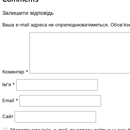
Залишити відповідь
Ваша e-mail адреса не оприлюднюватиметься.
Обов’яз
Коментар
*
Ім'я
*
Email
*
Сайт
Зберегти моє ім'я, e-mail, та адресу сайту в цьому