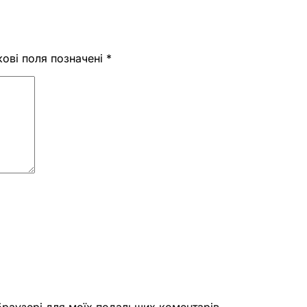
кові поля позначені
*
 браузері для моїх подальших коментарів.