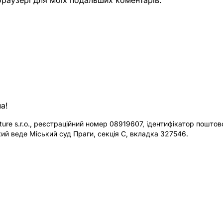
а!
re s.r.o., реєстраційний номер 08919607, ідентифікатор поштової
ий веде Міський суд Праги, секція C, вкладка 327546.