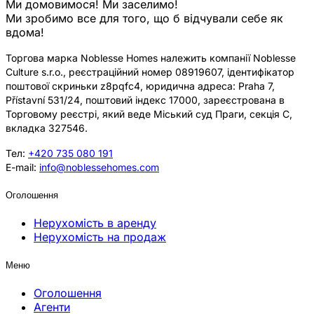
Ми домовимося! Ми заселимо!
Ми зробимо все для того, що б відчували себе як
вдома!
Торгова марка Noblesse Homes належить компанії Noblesse
Culture s.r.o., реєстраційний номер 08919607, ідентифікатор
поштової скриньки z8pqfc4, юридична адреса: Praha 7,
Přístavní 531/24, поштовий індекс 17000, зареєстрована в
Торговому реєстрі, який веде Міський суд Праги, секція C,
вкладка 327546.
Тел:
+420 735 080 191
E-mail:
info@noblessehomes.com
Оголошення
Нерухомість в аренду
Нерухомість на продаж
Меню
Оголошення
Агенти