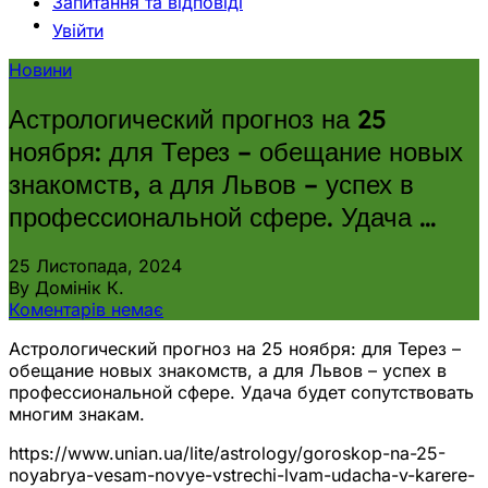
Запитання та відповіді
Увійти
Новини
Астрологический прогноз на 25
ноября: для Терез – обещание новых
знакомств, а для Львов – успех в
профессиональной сфере. Удача …
25 Листопада, 2024
By Домінік К.
Коментарів немає
Астрологический прогноз на 25 ноября: для Терез –
обещание новых знакомств, а для Львов – успех в
профессиональной сфере. Удача будет сопутствовать
многим знакам.
https://www.unian.ua/lite/astrology/goroskop-na-25-
noyabrya-vesam-novye-vstrechi-lvam-udacha-v-karere-