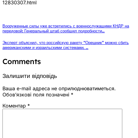
12830307.html
Вооруженные силы уже встретились с военнослужащими КНДР на
передовой: Генеральный штаб сообщил подробности…
Эксперт объяснил, что российскую ракету “Орешник” можно сбить
американскими и израильскими системами. …
Comments
Залишити відповідь
Ваша e-mail адреса не оприлюднюватиметься.
Обов’язкові поля позначені
*
Коментар
*