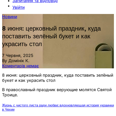
Запитання та відповіді
Увійти
Новини
8 июня: церковный праздник, куда
поставить зелёный букет и как
украсить стол
7 Червня, 2025
By Домінік К.
Коментарів немає
8 июня: церковный праздник, куда поставить зелёный
букет и как украсить стол
В православный праздник верующие молятся Святой
Троице.
Жизнь с чистого листа ради любви: вдохновляющая история украинки
в Чехии