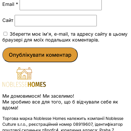
Email
*
Сайт
Зберегти моє ім'я, e-mail, та адресу сайту в цьому
браузері для моїх подальших коментарів.
Ми домовимося! Ми заселимо!
Ми зробимо все для того, що б відчували себе як
вдома!
Торгова марка Noblesse Homes належить компанії Noblesse
Culture s.r.o., реєстраційний номер 08919607, ідентифікатор
поштової скриньки z8pqfc4, юридична адреса: Praha 7,