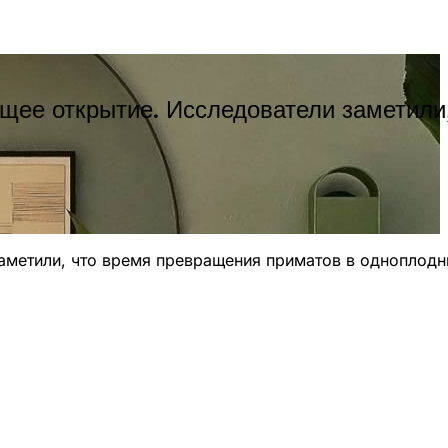
щее открытие. Исследователи заметили
заметили, что время превращения приматов в одноплод