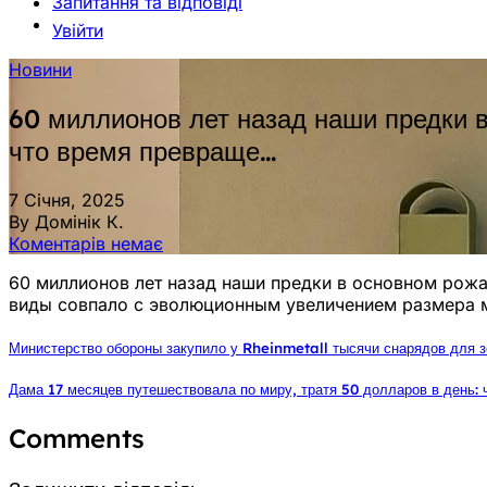
Запитання та відповіді
Увійти
Новини
60 миллионов лет назад наши предки 
что время превраще…
7 Січня, 2025
By Домінік К.
Коментарів немає
60 миллионов лет назад наши предки в основном рожа
виды совпало с эволюционным увеличением размера 
Министерство обороны закупило у Rheinmetall тысячи снарядов для 
Дама 17 месяцев путешествовала по миру, тратя 50 долларов в день: 
Comments