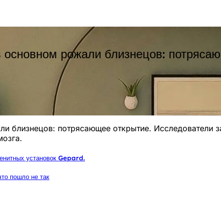
в основном рожали близнецов: потрясаю
ли близнецов: потрясающее открытие. Исследователи 
мозга.
зенитных установок Gepard.
что пошло не так