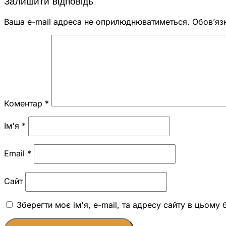
Залишити відповідь
Ваша e-mail адреса не оприлюднюватиметься.
Обов’яз
Коментар
*
Ім'я
*
Email
*
Сайт
Зберегти моє ім'я, e-mail, та адресу сайту в цьому