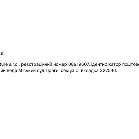
а!
re s.r.o., реєстраційний номер 08919607, ідентифікатор поштової
ий веде Міський суд Праги, секція C, вкладка 327546.