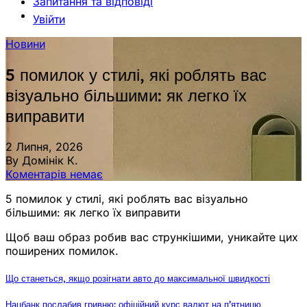
Запитання та відповіді
Увійти
Новини
5 помилок у стилі, які роблять вас
візуально більшими: як легко їх
виправити
2 Липня, 2026
By Домінік К.
Коментарів немає
5 помилок у стилі, які роблять вас візуально
більшими: як легко їх виправити
Щоб ваш образ робив вас стрункішими, уникайте цих
поширених помилок.
Що станеться, якщо розігнати авто до максимальної швидкості
Нацбанк послабив гривню: офіційний курс валют на п’ятницю