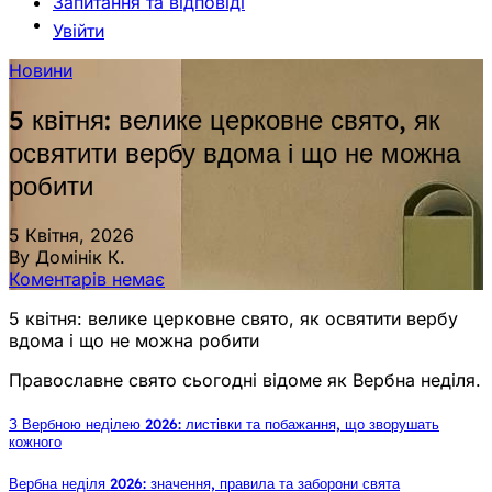
Запитання та відповіді
Увійти
Новини
5 квітня: велике церковне свято, як
освятити вербу вдома і що не можна
робити
5 Квітня, 2026
By Домінік К.
Коментарів немає
5 квітня: велике церковне свято, як освятити вербу
вдома і що не можна робити
Православне свято сьогодні відоме як Вербна неділя.
З Вербною неділею 2026: листівки та побажання, що зворушать
кожного
Вербна неділя 2026: значення, правила та заборони свята