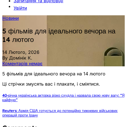
Запитання та відповіді
Увійти
Новини
5 фільмів для ідеального вечора на
14 лютого
14 Лютого, 2026
By Домінік К.
Коментарів немає
5 фільмів для ідеального вечора на 14 лютого
Ці стрічки змусять вас і плакати, і сміятися.
40-річна українська акторка різко схудла і назвала свою нову вагу: “Я
кайфую”
Reuters: Армія США готується до потенційно тижневих військових
операцій проти Ірану