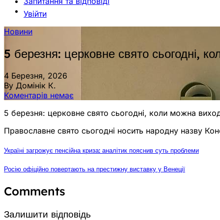
Запитання та відповіді
Увійти
Новини
5 березня: церковне свято сьогодні, к
4 Березня, 2026
By Домінік К.
Коментарів немає
5 березня: церковне свято сьогодні, коли можна виход
Православне свято сьогодні носить народну назву Кон
Україні загрожує пенсійна криза: аналітик пояснив суть проблеми
Росію офіційно повертають на престижну виставку у Венеції
Comments
Залишити відповідь