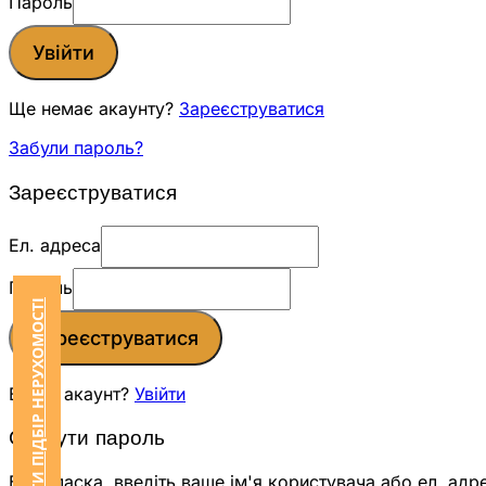
Пароль
Увійти
Ще немає акаунту?
Зареєструватися
Забули пароль?
Зареєструватися
Ел. адреса
Пароль
ЗАМОВИТИ ПІДБІР НЕРУХОМОСТІ
Зареєструватися
Вже є акаунт?
Увійти
Скинути пароль
Будь ласка, введіть ваше ім'я користувача або ел. адр