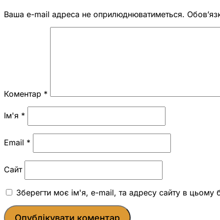
Ваша e-mail адреса не оприлюднюватиметься.
Обов’яз
Коментар
*
Ім'я
*
Email
*
Сайт
Зберегти моє ім'я, e-mail, та адресу сайту в цьому