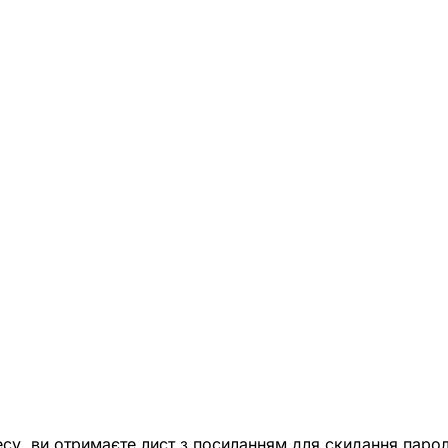
есу, ви отримаєте лист з посиланням для скидання парол