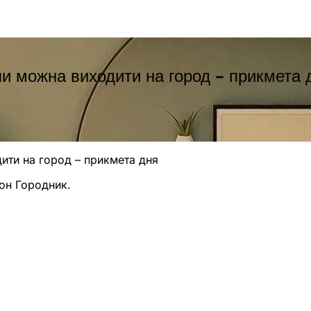
оли можна виходити на город – прикмета 
ити на город – прикмета дня
он Городник.