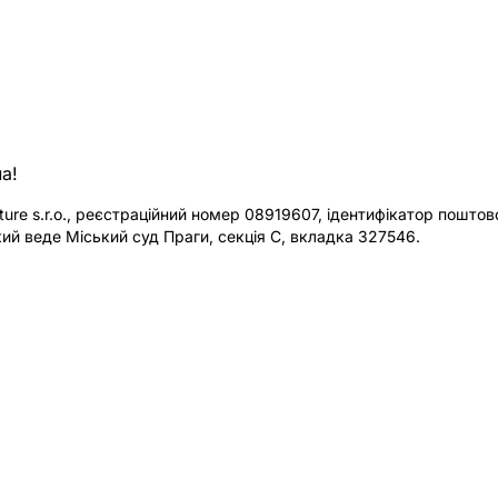
а!
re s.r.o., реєстраційний номер 08919607, ідентифікатор поштової
ий веде Міський суд Праги, секція C, вкладка 327546.