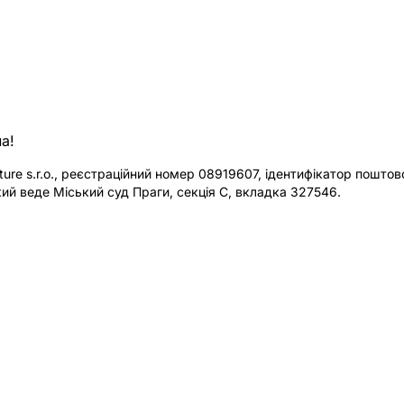
а!
re s.r.o., реєстраційний номер 08919607, ідентифікатор поштової
ий веде Міський суд Праги, секція C, вкладка 327546.