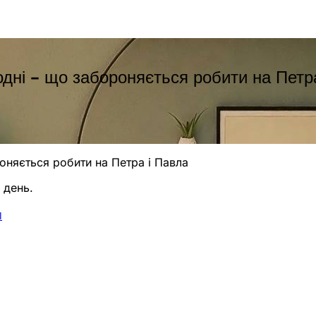
одні – що забороняється робити на Петр
оняється робити на Петра і Павла
 день.
І