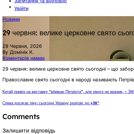
Запитання та відповіді
Увійти
Новини
29 червня: велике церковне свято сьог
29 Червня, 2026
By Домінік К.
Коментарів немає
29 червня: велике церковне свято сьогодні – що забор
Православне свято сьогодні в народі називають Петрів
Китай привіз на виставку “вбивцю Петріота”, але нікого не вразив, – ЗМ
Спека досягає піку: сьогодні Україну розігріє до +38°
Comments
Залишити відповідь