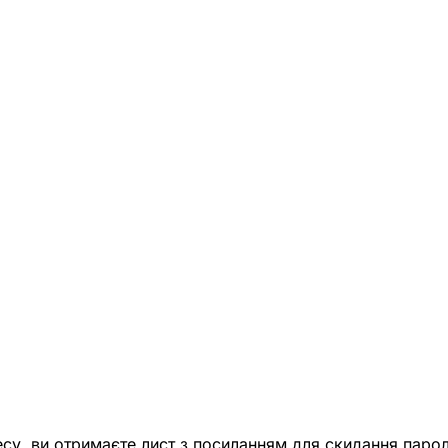
есу, ви отримаєте лист з посиланням для скидання парол