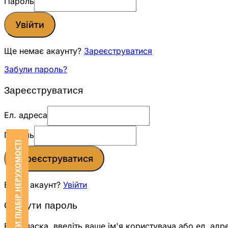
Пароль
Увійти
Ще немає акаунту?
Зареєструватися
Забули пароль?
Зареєструватися
Ел. адреса
Пароль
ЗАМОВИТИ ПІДБІР НЕРУХОМОСТІ
Зареєструватися
Вже є акаунт?
Увійти
Скинути пароль
Будь ласка, введіть ваше ім'я користувача або ел. адр