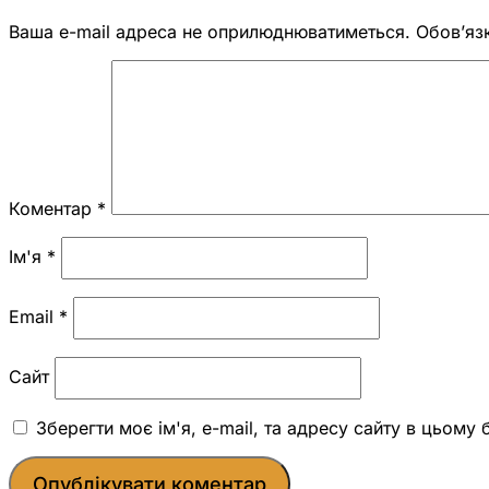
Ваша e-mail адреса не оприлюднюватиметься.
Обов’яз
Коментар
*
Ім'я
*
Email
*
Сайт
Зберегти моє ім'я, e-mail, та адресу сайту в цьому