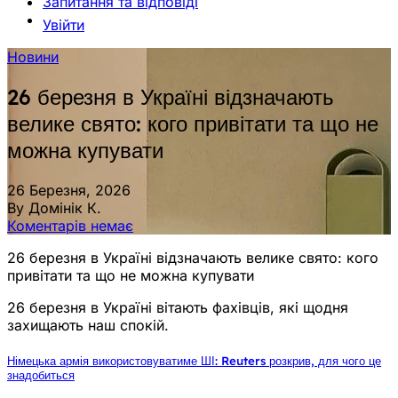
Запитання та відповіді
Увійти
Новини
26 березня в Україні відзначають
велике свято: кого привітати та що не
можна купувати
26 Березня, 2026
By Домінік К.
Коментарів немає
26 березня в Україні відзначають велике свято: кого
привітати та що не можна купувати
26 березня в Україні вітають фахівців, які щодня
захищають наш спокій.
Німецька армія використовуватиме ШІ: Reuters розкрив, для чого це
знадобиться