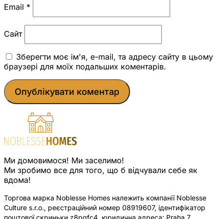
Email
*
Сайт
Зберегти моє ім'я, e-mail, та адресу сайту в цьому
браузері для моїх подальших коментарів.
Ми домовимося! Ми заселимо!
Ми зробимо все для того, що б відчували себе як
вдома!
Торгова марка Noblesse Homes належить компанії Noblesse
Culture s.r.o., реєстраційний номер 08919607, ідентифікатор
поштової скриньки z8pqfc4, юридична адреса: Praha 7,