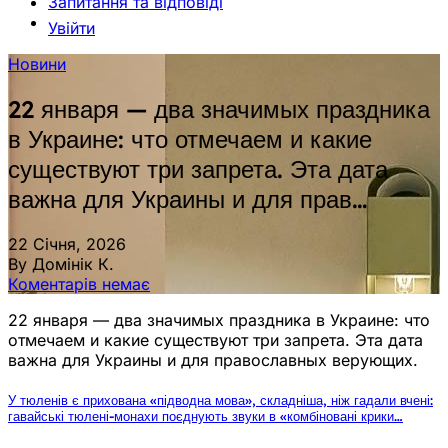
Запитання та відповіді
Увійти
Новини
22 января — два значимых праздника
в Украине: что отмечаем и какие
существуют три запрета. Эта дата
важна для Украины и для прав…
22 Січня, 2026
By Домінік К.
Коментарів немає
22 января — два значимых праздника в Украине: что
отмечаем и какие существуют три запрета. Эта дата
важна для Украины и для православных верующих.
У тюленів є прихована «підводна мова», складніша, ніж гадали вчені:
гавайські тюлені-монахи поєднують звуки в «комбіновані крики…