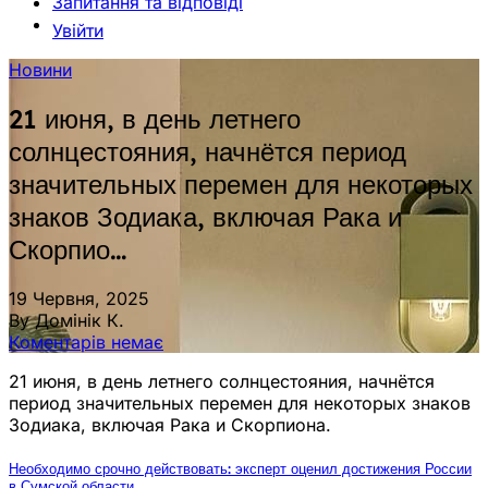
Запитання та відповіді
Увійти
Новини
21 июня, в день летнего
солнцестояния, начнётся период
значительных перемен для некоторых
знаков Зодиака, включая Рака и
Скорпио…
19 Червня, 2025
By Домінік К.
Коментарів немає
21 июня, в день летнего солнцестояния, начнётся
период значительных перемен для некоторых знаков
Зодиака, включая Рака и Скорпиона.
Необходимо срочно действовать: эксперт оценил достижения России
в Сумской области.