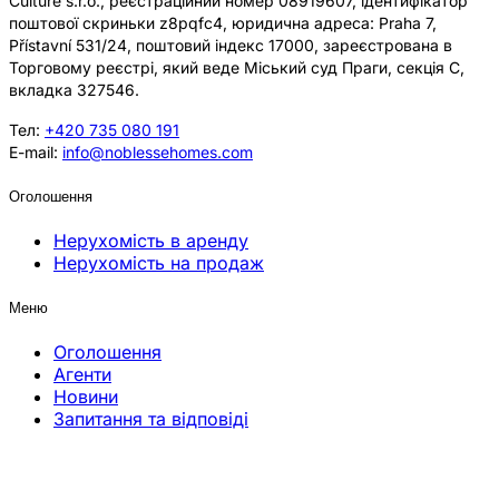
Culture s.r.o., реєстраційний номер 08919607, ідентифікатор
поштової скриньки z8pqfc4, юридична адреса: Praha 7,
Přístavní 531/24, поштовий індекс 17000, зареєстрована в
Торговому реєстрі, який веде Міський суд Праги, секція C,
вкладка 327546.
Тел:
+420 735 080 191
E-mail:
info@noblessehomes.com
Оголошення
Нерухомість в аренду
Нерухомість на продаж
Меню
Оголошення
Агенти
Новини
Запитання та відповіді