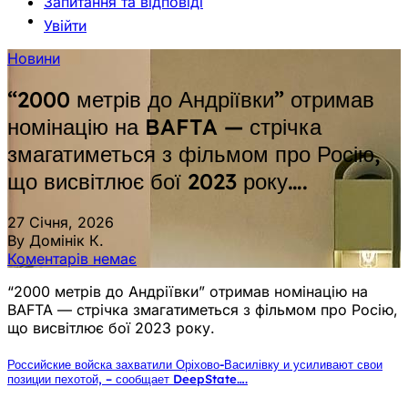
Запитання та відповіді
Увійти
Новини
“2000 метрів до Андріївки” отримав
номінацію на BAFTA — стрічка
змагатиметься з фільмом про Росію,
що висвітлює бої 2023 року….
27 Січня, 2026
By Домінік К.
Коментарів немає
“2000 метрів до Андріївки” отримав номінацію на
BAFTA — стрічка змагатиметься з фільмом про Росію,
що висвітлює бої 2023 року.
Российские войска захватили Оріхово-Василівку и усиливают свои
позиции пехотой, – сообщает DeepState….