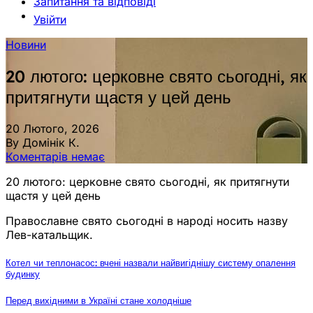
Запитання та відповіді
Увійти
Новини
20 лютого: церковне свято сьогодні, як
притягнути щастя у цей день
20 Лютого, 2026
By Домінік К.
Коментарів немає
20 лютого: церковне свято сьогодні, як притягнути
щастя у цей день
Православне свято сьогодні в народі носить назву
Лев-катальщик.
Котел чи теплонасос: вчені назвали найвигіднішу систему опалення
будинку
Перед вихідними в Україні стане холодніше