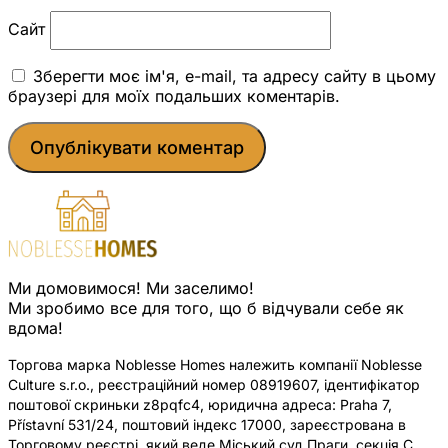
Сайт
Зберегти моє ім'я, e-mail, та адресу сайту в цьому
браузері для моїх подальших коментарів.
Ми домовимося! Ми заселимо!
Ми зробимо все для того, що б відчували себе як
вдома!
Торгова марка Noblesse Homes належить компанії Noblesse
Culture s.r.o., реєстраційний номер 08919607, ідентифікатор
поштової скриньки z8pqfc4, юридична адреса: Praha 7,
Přístavní 531/24, поштовий індекс 17000, зареєстрована в
Торговому реєстрі, який веде Міський суд Праги, секція C,