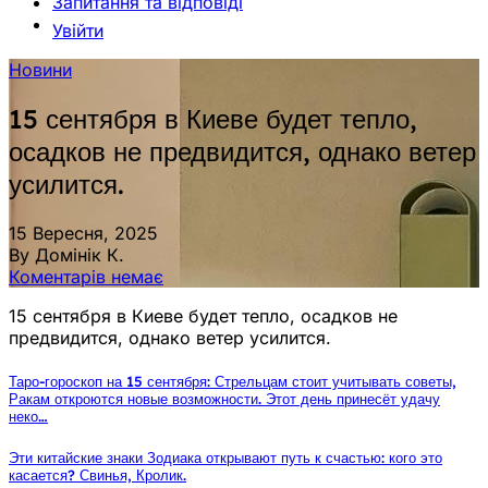
Запитання та відповіді
Увійти
Новини
15 сентября в Киеве будет тепло,
осадков не предвидится, однако ветер
усилится.
15 Вересня, 2025
By Домінік К.
Коментарів немає
15 сентября в Киеве будет тепло, осадков не
предвидится, однако ветер усилится.
Таро-гороскоп на 15 сентября: Стрельцам стоит учитывать советы,
Ракам откроются новые возможности. Этот день принесёт удачу
неко…
Эти китайские знаки Зодиака открывают путь к счастью: кого это
касается? Свинья, Кролик.